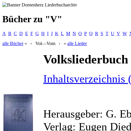
Bücher zu "V"
A
B
C
D
E
F
G
H
I
J
K
L
M
N
O
P
Q
R
S
T
U
V
W
alle
Bücher
«
‹
Vol—Vom
›
»
alle
Lieder
Volksliederbuch
Inhaltsverzeichnis 
Herausgeber: G. Eb
Verlag: Eugen Died