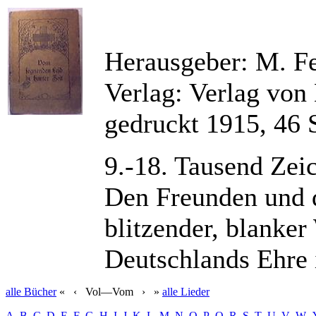
Herausgeber: M. F
Verlag: Verlag von
gedruckt 1915, 46 
9.-18. Tausend Ze
Den Freunden und d
blitzender, blanke
Deutschlands Ehre 
alle
Bücher
«
‹
Vol—Vom
›
»
alle
Lieder
A
B
C
D
E
F
G
H
I
J
K
L
M
N
O
P
Q
R
S
T
U
V
W