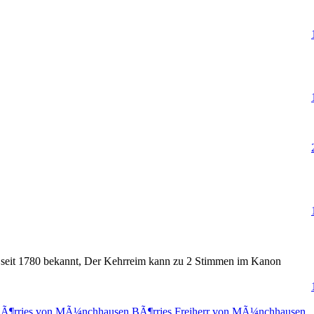
, seit 1780 bekannt, Der Kehrreim kann zu 2 Stimmen im Kanon
BÃ¶rries von MÃ¼nchhausen
BÃ¶rries Freiherr von MÃ¼nchhausen