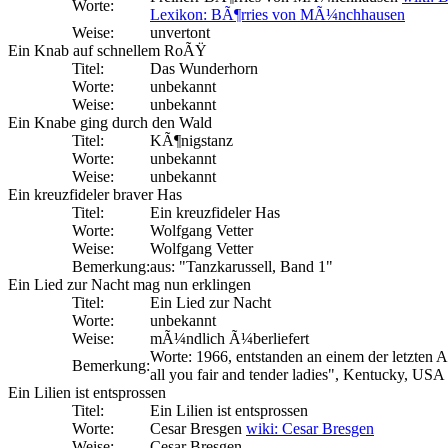
Worte:
Lexikon: BÃ¶rries von MÃ¼nchhausen
Weise:
unvertont
Ein Knab auf schnellem RoÃŸ
Titel:
Das Wunderhorn
Worte:
unbekannt
Weise:
unbekannt
Ein Knabe ging durch den Wald
Titel:
KÃ¶nigstanz
Worte:
unbekannt
Weise:
unbekannt
Ein kreuzfideler braver Has
Titel:
Ein kreuzfideler Has
Worte:
Wolfgang Vetter
Weise:
Wolfgang Vetter
Bemerkung:
aus: "Tanzkarussell, Band 1"
Ein Lied zur Nacht mag nun erklingen
Titel:
Ein Lied zur Nacht
Worte:
unbekannt
Weise:
mÃ¼ndlich Ã¼berliefert
Worte: 1966, entstanden an einem der letzten
Bemerkung:
all you fair and tender ladies", Kentucky, USA
Ein Lilien ist entsprossen
Titel:
Ein Lilien ist entsprossen
Worte:
Cesar Bresgen
wiki: Cesar Bresgen
Weise:
Cesar Bresgen