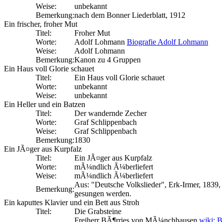
Weise:
unbekannt
Bemerkung:
nach dem Bonner Liederblatt, 1912
Ein frischer, froher Mut
Titel:
Froher Mut
Worte:
Adolf Lohmann
Biografie Adolf Lohmann
Weise:
Adolf Lohmann
Bemerkung:
Kanon zu 4 Gruppen
Ein Haus voll Glorie schauet
Titel:
Ein Haus voll Glorie schauet
Worte:
unbekannt
Weise:
unbekannt
Ein Heller und ein Batzen
Titel:
Der wandernde Zecher
Worte:
Graf Schlippenbach
Weise:
Graf Schlippenbach
Bemerkung:
1830
Ein JÃ¤ger aus Kurpfalz
Titel:
Ein JÃ¤ger aus Kurpfalz
Worte:
mÃ¼ndlich Ã¼berliefert
Weise:
mÃ¼ndlich Ã¼berliefert
Aus: "Deutsche Volkslieder", Erk-Irmer, 1839
Bemerkung:
gesungen werden.
Ein kaputtes Klavier und ein Bett aus Stroh
Titel:
Die Grabsteine
Freiherr BÃ¶rries von MÃ¼nchhausen
wiki: 