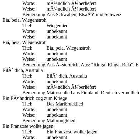
Worte:
mÃ¼ndlich Ã¼berliefert
Weise:
mÃ¼ndlich Ã¼berliefert
Bemerkung:
Aus Schwaben, ElsaÃŸ und Schweiz
Eia, beia, Wiegenstroh
Titel:
Wiegenlied
Worte:
unbekannt
Weise:
unbekannt
Eia, peia, Wiegenstroh
Titel:
Eia, peia, Wiegenstroh
Worte:
unbekannt
Weise:
unbekannt
Bemerkung:
Aus Ã–sterreich, Aus: "Ringa, Ringa, Reia", 
EilÂ´ dich, Australia
Titel:
EilÂ´ dich, Australia
Worte:
unbekannt
Weise:
mÃ¼ndlich Ã¼berliefert
Bemerkung:
Matrosenlied aus Finnland, Deutsch vermutlic
Ein FÃ¤hndrich zog zum Kriege
Titel:
Das Marlbrucklied
Worte:
unbekannt
Weise:
unbekannt
Bemerkung:
Malbroughlied
Ein Franzose wollte jagen
Titel:
Ein Franzose wollte jagen
Worte:
unbekannt