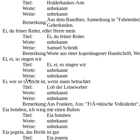
Titel:
Holderbanker-Arie
Worte:
unbekannt
Weise:
unbekannt
Aus dem Baselbiet, Anmerkung in "Fahrtenlie
Bemerkung:
Gelterkinden.
Ei, du feiner Reiter, edler Herre mein
Titel:
Ei, du feiner Reiter
Worte:
unbekannt
Weise:
Samuel Scheidt
Bemerkung:
Worte aus einer kopenhagener Handschrift, We
Ei, ei, so singen wir
Titel:
Ei, ei, so singen wir
Worte:
unbekannt
Weise:
unbekannt
Ei, wie so tÃ¶richt ist, wenn mans betrachtet
Titel:
Lob der Leineweber
Worte:
unbekannt
Weise:
unbekannt
Bemerkung:
Aus Franken, Aus: "FrÃ¤nkische Volkslieder", 
Eia botuben, ich wieg mir einen Buben
Titel:
Eia botuben
Worte:
unbekannt
Weise:
unbekannt
Eia popeia, das Breile ist gut
Titel:
Eia popeia