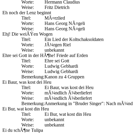
Worte:
Hermann Claudius
Weise:
Fritz Dietrich
Eh noch der Lenz beginnt
Titel:
MÃ¤rzlied
Worte:
Hans Georg NÃ¤geli
Weise:
Hans Georg NÃ¤geli
Ehj! Die weiÃŸen Wogen
Titel:
Ein Lied der Koltschaksoldaten
Worte:
JÃ¼rgen Riel
Weise:
unbekannt
Ehre sei Gott in der HÃ¶he! Friede auf Erden
Titel:
Ehre sei Gott
Worte:
Ludwig Gebhardi
Weise:
Ludwig Gebhardi
Bemerkung:
Kanon zu 4 Gruppen
Ei Baur, was kost dei Heu
Titel:
Ei Baur, was kost dei Heu
Worte:
mÃ¼ndlich Ã¼berliefert
Weise:
mÃ¼ndlich Ã¼berliefert
Bemerkung:
Anmerkung in "Bruder Singer": Nach mÃ¼ndlich
Ei Bur, wat kost din Heu
Titel:
Ei Bur, wat kost din Heu
Worte:
unbekannt
Weise:
unbekannt
Ei du schÃ¶ne Tulipa