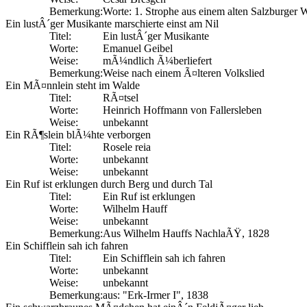
Bemerkung:
Worte: 1. Strophe aus einem alten Salzburger
Ein lustÂ´ger Musikante marschierte einst am Nil
Titel:
Ein lustÂ´ger Musikante
Worte:
Emanuel Geibel
Weise:
mÃ¼ndlich Ã¼berliefert
Bemerkung:
Weise nach einem Ã¤lteren Volkslied
Ein MÃ¤nnlein steht im Walde
Titel:
RÃ¤tsel
Worte:
Heinrich Hoffmann von Fallersleben
Weise:
unbekannt
Ein RÃ¶slein blÃ¼hte verborgen
Titel:
Rosele reia
Worte:
unbekannt
Weise:
unbekannt
Ein Ruf ist erklungen durch Berg und durch Tal
Titel:
Ein Ruf ist erklungen
Worte:
Wilhelm Hauff
Weise:
unbekannt
Bemerkung:
Aus Wilhelm Hauffs NachlaÃŸ, 1828
Ein Schifflein sah ich fahren
Titel:
Ein Schifflein sah ich fahren
Worte:
unbekannt
Weise:
unbekannt
Bemerkung:
aus: "Erk-Irmer I", 1838