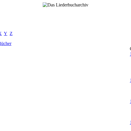
X
Y
Z
Bücher