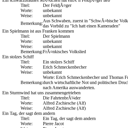
Ein schwarzbraunes MÃ¤dchen hat einÂ´n FeldjÃ¤ger lieb
Titel:
Der FeldjÃ¤ger
Worte:
unbekannt
Weise:
unbekannt
Aus Schwaben, zuerst in "SchwÃ¤bische Volks
Bemerkung:
das Vorbild zu "Ich hatt einen Kameraden"
Ein Spielmann ist aus Franken kommen
Titel:
Der Spielmann
Worte:
unbekannt
Weise:
unbekannt
Bemerkung:
FrÃ¤nkisches Volkslied
Ein stolzes Schiff
Titel:
Ein stolzes Schiff
Worte:
Erich Schmeckenbecher
Weise:
unbekannt
Worte: Erich Schmeckenbecher und Thomas Friz
Bemerkung:
durch wirtschaftliche Not und politischen Dr
nach Amerika auswanderten.
Ein Sturmwind hat uns zusammengetrieben
Titel:
Die FahrtenbrÃ¼der
Worte:
Alfred Zschiesche (Alf)
Weise:
Alfred Zschiesche (Alf)
Ein Tag, der sagt dem andern
Titel:
Ein Tag, der sagt dem andern
Worte:
Pierre Jacot