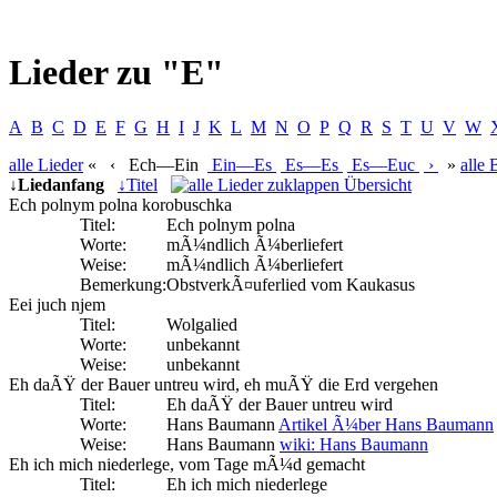
Lieder zu "E"
A
B
C
D
E
F
G
H
I
J
K
L
M
N
O
P
Q
R
S
T
U
V
W
alle
Lieder
«
‹
Ech—Ein
Ein—Es
Es—Es
Es—Euc
›
»
alle
↓
Liedanfang
↓
Titel
Übersicht
Ech polnym polna korobuschka
Titel:
Ech polnym polna
Worte:
mÃ¼ndlich Ã¼berliefert
Weise:
mÃ¼ndlich Ã¼berliefert
Bemerkung:
ObstverkÃ¤uferlied vom Kaukasus
Eei juch njem
Titel:
Wolgalied
Worte:
unbekannt
Weise:
unbekannt
Eh daÃŸ der Bauer untreu wird, eh muÃŸ die Erd vergehen
Titel:
Eh daÃŸ der Bauer untreu wird
Worte:
Hans Baumann
Artikel Ã¼ber Hans Baumann
Weise:
Hans Baumann
wiki: Hans Baumann
Eh ich mich niederlege, vom Tage mÃ¼d gemacht
Titel:
Eh ich mich niederlege