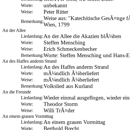
unbekannt
Worte:
Peter Ritter
Weise:
Weise aus: "Katechitische GesÃ¤nge f
Bemerkung:
Wien, 1799
An der Allee
An der Allee die Akazien blÃ¼hen
Liedanfang:
Steffen Mensching
Worte:
Erich Schmeckenbecher
Weise:
Worte: Steffen Mensching und Hans-E
Bemerkung:
An des Haffes anderm Strand
An des Haffes anderm Strand
Liedanfang:
mÃ¼ndlich Ã¼berliefert
Worte:
mÃ¼ndlich Ã¼berliefert
Weise:
Volkslied aus Kurland
Bemerkung:
An die Freunde
Wieder einmal ausgeflogen, wieder ei
Liedanfang:
Theodor Storm
Worte:
Willi TrÃ¤der
Weise:
An einem grauen Vormittag
An einem grauen Vormittag
Liedanfang:
Berthold Brecht
Worte: