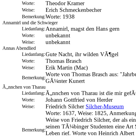
Theodor Kramer
Worte:
Erich Schmeckenbecher
Weise:
Worte: 1938
Bemerkung:
Annamirl und die Schwieger
Annamirl, magst den Hans gern
Liedanfang:
unbekannt
Worte:
unbekannt
Weise:
Annas Abendlied
Gute Nacht, ihr wilden VÃ¶gel
Liedanfang:
Thomas Brasch
Worte:
Erik Martin (Mac)
Weise:
Worte von Thomas Brasch aus: "Jahrb
Bemerkung:
GÃ¼nter Kunert
Ã„nnchen von Tharau
Ã„nnchen von Tharau ist die mir gefÃ¤
Liedanfang:
Johann Gottfried von Herder
Worte:
Friedrich Silcher
Silcher-Museum
Weise:
Worte: 1637, Weise: 1825, Anmerkung
Weise von Friedrich Silcher, der als ein
seinen TÃ¼binger Studenten eine Art
Bemerkung:
Leben rief. Worte von Heinrich Albert