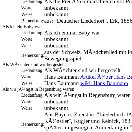
Als die PreuÃŸen marschierten vor Pr
Liedanfang:
unbekannt
Worte:
unbekannt
Weise:
aus: "Deutscher Liederhort", Erk, 185
Bemerkung:
Als ich ein Baby war
Als ich einmal Baby war
Liedanfang:
unbekannt
Worte:
unbekannt
Weise:
aus der Schweiz, MÃ¤dchenlied mit 
Bemerkung:
Bewegungsspiel
Als WÃ¤chter sind wir hergestellt
Als WÃ¤chter sind wir hergestellt
Liedanfang:
Hans Baumann
Artikel Ã¼ber Hans 
Worte:
Hans Baumann
wiki: Hans Baumann
Weise:
Als wir jÃ¼ngst in Regensburg waren
Als wir jÃ¼ngst in Regensburg waren
Liedanfang:
unbekannt
Worte:
unbekannt
Weise:
Aus Bayern, Zuerst in: "Liederbuch f
KÃ¼nstler", Kugler und Reinick, 1833,
Bemerkung:
spÃ¤ter umgesungen, Anmerkung in "Ge