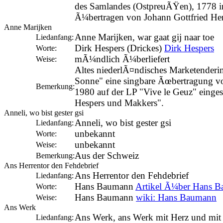
des Samlandes (OstpreuÃŸen), 1778 in
Ã¼bertragen von Johann Gottfried He
Anne Marijken
Anne Marijken, war gaat gij naar toe
Liedanfang:
Dirk Hespers (Drickes)
Dirk Hespers
Worte:
mÃ¼ndlich Ã¼berliefert
Weise:
Altes niederlÃ¤ndisches Marketenderin
Sonne" eine singbare Ãœbertragung v
Bemerkung:
1980 auf der LP "Vive le Geuz" einge
Hespers und Makkers".
Anneli, wo bist gester gsi
Anneli, wo bist gester gsi
Liedanfang:
unbekannt
Worte:
unbekannt
Weise:
Aus der Schweiz
Bemerkung:
Ans Herrentor den Fehdebrief
Ans Herrentor den Fehdebrief
Liedanfang:
Hans Baumann
Artikel Ã¼ber Hans 
Worte:
Hans Baumann
wiki: Hans Baumann
Weise:
Ans Werk
Ans Werk, ans Werk mit Herz und mi
Liedanfang: