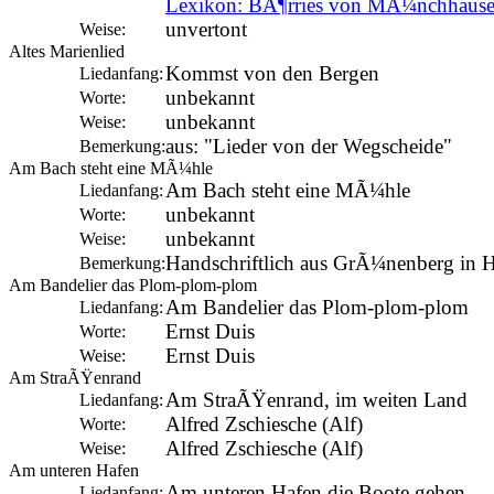
Lexikon: BÃ¶rries von MÃ¼nchhaus
unvertont
Weise:
Altes Marienlied
Kommst von den Bergen
Liedanfang:
unbekannt
Worte:
unbekannt
Weise:
aus: "Lieder von der Wegscheide"
Bemerkung:
Am Bach steht eine MÃ¼hle
Am Bach steht eine MÃ¼hle
Liedanfang:
unbekannt
Worte:
unbekannt
Weise:
Handschriftlich aus GrÃ¼nenberg in 
Bemerkung:
Am Bandelier das Plom-plom-plom
Am Bandelier das Plom-plom-plom
Liedanfang:
Ernst Duis
Worte:
Ernst Duis
Weise:
Am StraÃŸenrand
Am StraÃŸenrand, im weiten Land
Liedanfang:
Alfred Zschiesche (Alf)
Worte:
Alfred Zschiesche (Alf)
Weise:
Am unteren Hafen
Am unteren Hafen die Boote gehen
Liedanfang: