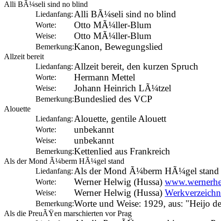
Alli BÃ¼seli sind no blind
Alli BÃ¼seli sind no blind
Liedanfang:
Otto MÃ¼ller-Blum
Worte:
Otto MÃ¼ller-Blum
Weise:
Kanon, Bewegungslied
Bemerkung:
Allzeit bereit
Allzeit bereit, den kurzen Spruch
Liedanfang:
Hermann Mettel
Worte:
Johann Heinrich LÃ¼tzel
Weise:
Bundeslied des VCP
Bemerkung:
Alouette
Alouette, gentile Alouett
Liedanfang:
unbekannt
Worte:
unbekannt
Weise:
Kettenlied aus Frankreich
Bemerkung:
Als der Mond Ã¼berm HÃ¼gel stand
Als der Mond Ã¼berm HÃ¼gel stand
Liedanfang:
Werner Helwig (Hussa)
www.wernerhe
Worte:
Werner Helwig (Hussa)
Werkverzeichn
Weise:
Worte und Weise: 1929, aus: "Heijo d
Bemerkung:
Als die PreuÃŸen marschierten vor Prag