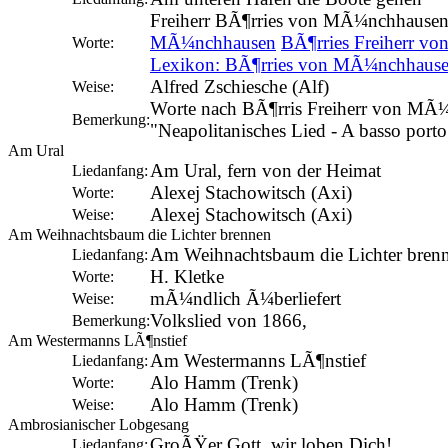
Freiherr BÃ¶rries von MÃ¼nchhause
MÃ¼nchhausen
BÃ¶rries Freiherr 
Worte:
Lexikon: BÃ¶rries von MÃ¼nchhaus
Alfred Zschiesche (Alf)
Weise:
Worte nach BÃ¶rris Freiherr von MÃ
Bemerkung:
"Neapolitanisches Lied - A basso porto
Am Ural
Am Ural, fern von der Heimat
Liedanfang:
Alexej Stachowitsch (Axi)
Worte:
Alexej Stachowitsch (Axi)
Weise:
Am Weihnachtsbaum die Lichter brennen
Am Weihnachtsbaum die Lichter bren
Liedanfang:
H. Kletke
Worte:
mÃ¼ndlich Ã¼berliefert
Weise:
Volkslied von 1866,
Bemerkung:
Am Westermanns LÃ¶nstief
Am Westermanns LÃ¶nstief
Liedanfang:
Alo Hamm (Trenk)
Worte:
Alo Hamm (Trenk)
Weise:
Ambrosianischer Lobgesang
GroÃŸer Gott, wir loben Dich!
Liedanfang: