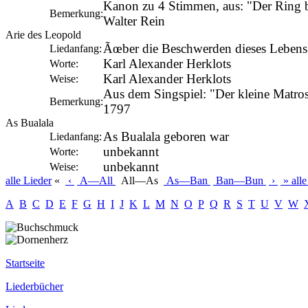
Kanon zu 4 Stimmen, aus: "Der Ring b
Bemerkung:
Walter Rein
Arie des Leopold
Ãœber die Beschwerden dieses Lebens
Liedanfang:
Karl Alexander Herklots
Worte:
Karl Alexander Herklots
Weise:
Aus dem Singspiel: "Der kleine Matro
Bemerkung:
1797
As Bualala
As Bualala geboren war
Liedanfang:
unbekannt
Worte:
unbekannt
Weise:
alle
Lieder
«
‹
A—All
All—As
As—Ban
Ban—Bun
›
»
alle
A
B
C
D
E
F
G
H
I
J
K
L
M
N
O
P
Q
R
S
T
U
V
W
Startseite
Liederbücher