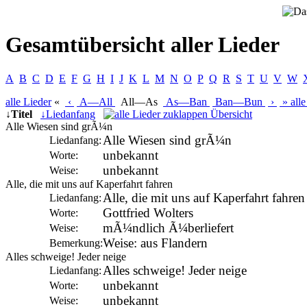
Gesamtübersicht aller Lieder
A
B
C
D
E
F
G
H
I
J
K
L
M
N
O
P
Q
R
S
T
U
V
W
alle
Lieder
«
‹
A—All
All—As
As—Ban
Ban—Bun
›
»
alle
↓
Titel
↓
Liedanfang
Übersicht
Alle Wiesen sind grÃ¼n
Alle Wiesen sind grÃ¼n
Liedanfang:
unbekannt
Worte:
unbekannt
Weise:
Alle, die mit uns auf Kaperfahrt fahren
Alle, die mit uns auf Kaperfahrt fahren
Liedanfang:
Gottfried Wolters
Worte:
mÃ¼ndlich Ã¼berliefert
Weise:
Weise: aus Flandern
Bemerkung:
Alles schweige! Jeder neige
Alles schweige! Jeder neige
Liedanfang:
unbekannt
Worte:
unbekannt
Weise: