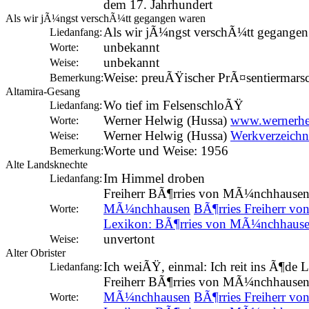
dem 17. Jahrhundert
Als wir jÃ¼ngst verschÃ¼tt gegangen waren
Als wir jÃ¼ngst verschÃ¼tt gegangen
Liedanfang:
unbekannt
Worte:
unbekannt
Weise:
Weise: preuÃŸischer PrÃ¤sentiermars
Bemerkung:
Altamira-Gesang
Wo tief im FelsenschloÃŸ
Liedanfang:
Werner Helwig (Hussa)
www.wernerhe
Worte:
Werner Helwig (Hussa)
Werkverzeichn
Weise:
Worte und Weise: 1956
Bemerkung:
Alte Landsknechte
Im Himmel droben
Liedanfang:
Freiherr BÃ¶rries von MÃ¼nchhause
MÃ¼nchhausen
BÃ¶rries Freiherr 
Worte:
Lexikon: BÃ¶rries von MÃ¼nchhaus
unvertont
Weise:
Alter Obrister
Ich weiÃŸ, einmal: Ich reit ins Ã¶de 
Liedanfang:
Freiherr BÃ¶rries von MÃ¼nchhause
MÃ¼nchhausen
BÃ¶rries Freiherr 
Worte: