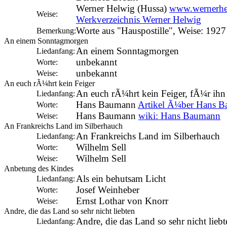
Werner Helwig (Hussa)
www.wernerhe
Weise:
Werkverzeichnis Werner Helwig
Worte aus "Hauspostille", Weise: 1927
Bemerkung:
An einem Sonntagmorgen
An einem Sonntagmorgen
Liedanfang:
unbekannt
Worte:
unbekannt
Weise:
An euch rÃ¼hrt kein Feiger
An euch rÃ¼hrt kein Feiger, fÃ¼r ihn 
Liedanfang:
Hans Baumann
Artikel Ã¼ber Hans 
Worte:
Hans Baumann
wiki: Hans Baumann
Weise:
An Frankreichs Land im Silberhauch
An Frankreichs Land im Silberhauch
Liedanfang:
Wilhelm Sell
Worte:
Wilhelm Sell
Weise:
Anbetung des Kindes
Als ein behutsam Licht
Liedanfang:
Josef Weinheber
Worte:
Ernst Lothar von Knorr
Weise:
Andre, die das Land so sehr nicht liebten
Andre, die das Land so sehr nicht liebt
Liedanfang: