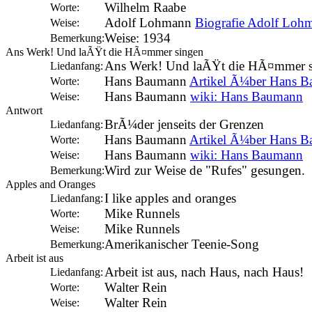
Wilhelm Raabe
Worte:
Adolf Lohmann
Biografie Adolf Loh
Weise:
Weise: 1934
Bemerkung:
Ans Werk! Und laÃŸt die HÃ¤mmer singen
Ans Werk! Und laÃŸt die HÃ¤mmer s
Liedanfang:
Hans Baumann
Artikel Ã¼ber Hans 
Worte:
Hans Baumann
wiki: Hans Baumann
Weise:
Antwort
BrÃ¼der jenseits der Grenzen
Liedanfang:
Hans Baumann
Artikel Ã¼ber Hans 
Worte:
Hans Baumann
wiki: Hans Baumann
Weise:
Wird zur Weise de "Rufes" gesungen.
Bemerkung:
Apples and Oranges
I like apples and oranges
Liedanfang:
Mike Runnels
Worte:
Mike Runnels
Weise:
Amerikanischer Teenie-Song
Bemerkung:
Arbeit ist aus
Arbeit ist aus, nach Haus, nach Haus!
Liedanfang:
Walter Rein
Worte:
Walter Rein
Weise: